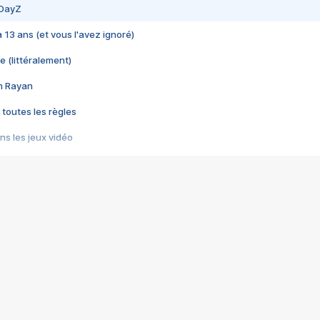
 DayZ
 a 13 ans (et vous l'avez ignoré)
e (littéralement)
im Rayan
 toutes les règles
s les jeux vidéo
us choquant de Rockstar ? - Le scandale BULLY
e plus moche de Steam
du RÊVE tourne au CAUCHEMAR
pendant 8 heures
it… à tort
umiliés par un jeu vidéo
ire - Final Fantasy 8